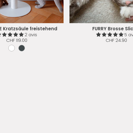
 Kratzsäule freistehend
FURRY Brosse Sli
2 avis
5 av
CHF 119.00
CHF 24.90