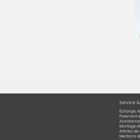
Service &
Échange, r
Paiement et
Assistance
Montage et 
Articles d
Mentions l