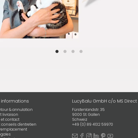
 informations
LucyBalu GmbH c/o MS Direct
etour & annulation
Fürstenlandstr. 35
 livraison
9000 St. Gallen
 et contact
Schweiz
conseils d'entretien
+49 (0) 89 4132 59970
e remplacement
égales