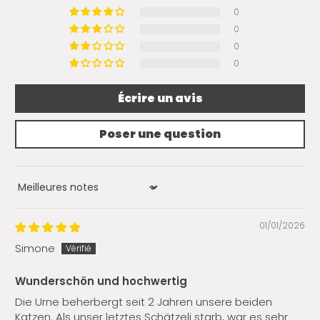
0
0
0
0
Écrire un avis
Poser une question
Sort by
01/01/2026
Simone
Wunderschön und hochwertig
Die Urne beherbergt seit 2 Jahren unsere beiden
Katzen. Als unser letztes Schätzeli starb, war es sehr