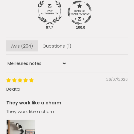
97.7
100.0
Avis (
204
)
Questions (
1
)
Sort by
26/07/2026
Beata
They work like a charm
They work like a charm!