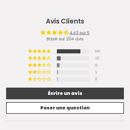
Avis Clients
4.43 sur 5
Basé sur 204 avis
146
25
16
9
8
Écrire un avis
Poser une question