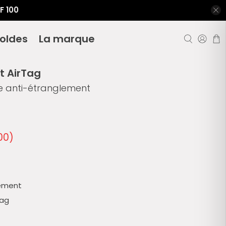
F 100
oldes
La marque
t AirTag
e anti-étranglement
00
)
lement
Tag