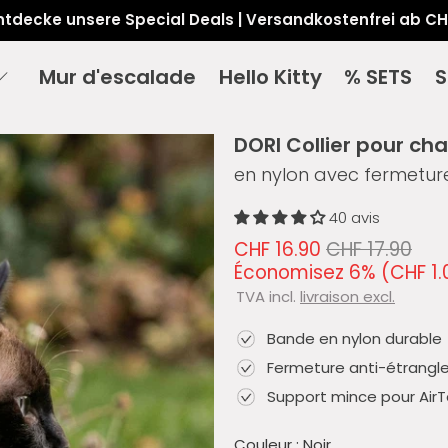
ntdecke unsere Special Deals | Versandkostenfrei ab CH
Mur d'escalade
Hello Kitty
% SETS
S
DORI Collier pour cha
en nylon avec fermetur
40 avis
CHF 16.90
CHF 17.90
Économisez 6% (
CHF 1.
TVA incl.
livraison excl.
Bande en nylon durable
Fermeture anti-étrang
Support mince pour Air
Couleur :
Noir