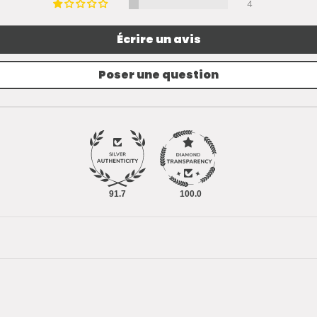
4
Écrire un avis
Poser une question
91.7
100.0