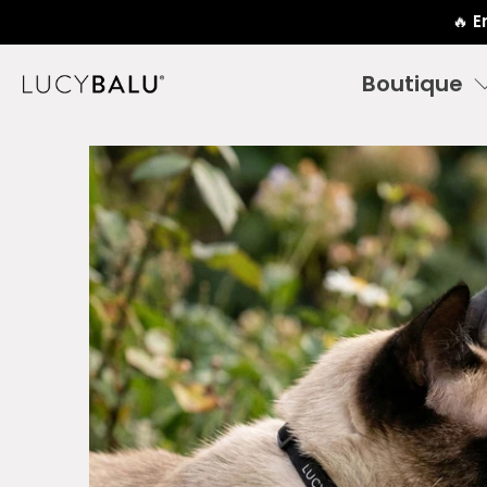
🔥
E
Boutique