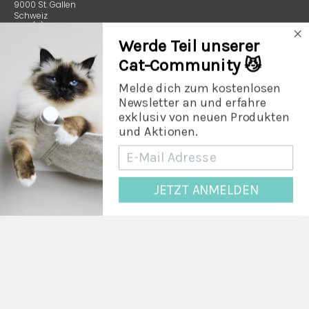
9000 St. Gallen
Schweiz
+49 (0) 89 4132 59970
Werde Teil unserer
Cat-Community 😼
Melde dich zum kostenlosen
Newsletter an und erfahre
exklusiv von neuen Produkten
und Aktionen.
© 2026
LucyBalu Schweiz
.
JETZT ANMELDEN
Français
Notre promesse de qualité
Notre garantie de satisfaction