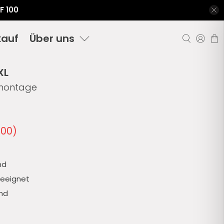
F 100
kauf
Über uns
XL
montage
.00
)
nd
geeignet
and