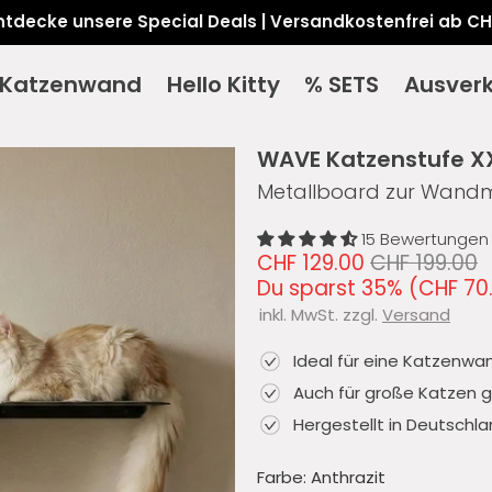
ntdecke unsere Special Deals | Versandkostenfrei ab CH
Katzenwand
Hello Kitty
% SETS
Ausver
WAVE Katzenstufe X
Metallboard zur Wand
15 Bewertungen
CHF 129.00
CHF 199.00
Du sparst 35% (
CHF 70
inkl. MwSt. zzgl.
Versand
Ideal für eine Katzenwa
Auch für große Katzen 
Hergestellt in Deutschl
Farbe:
Anthrazit